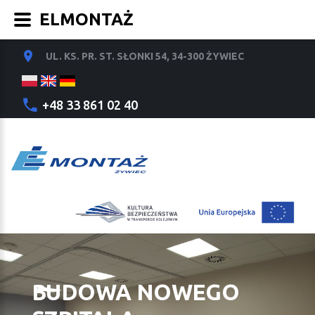
ELMONTAŻ
UL. KS. PR. ST. SŁONKI 54, 34-300 ŻYWIEC
+48 33 861 02 40
BUDOWA NOWEGO