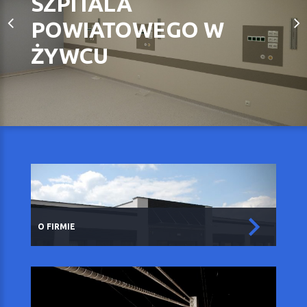
SZPITALA
POWIATOWEGO W
ŻYWCU
O FIRMIE