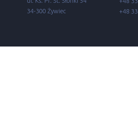
ul. Ks. Pr. St. Słonki 54
+48 33
34-300 Żywiec
+48 33