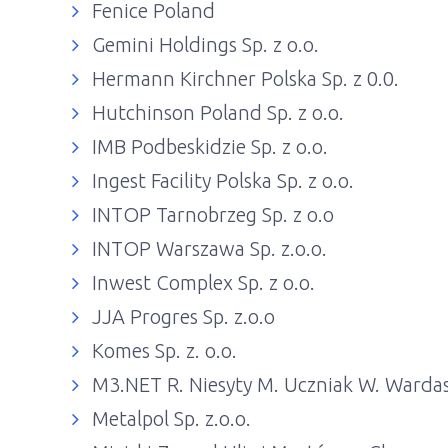
Fenice Poland
Gemini Holdings Sp. z o.o.
Hermann Kirchner Polska Sp. z 0.0.
Hutchinson Poland Sp. z o.o.
IMB Podbeskidzie Sp. z o.o.
Ingest Facility Polska Sp. z o.o.
INTOP Tarnobrzeg Sp. z o.o
INTOP Warszawa Sp. z.o.o.
Inwest Complex Sp. z o.o.
JJA Progres Sp. z.o.o
Komes Sp. z. o.o.
M3.NET R. Niesyty M. Uczniak W. Wardas 
Metalpol Sp. z.o.o.