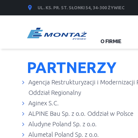
UL. KS. PR. ST. SŁONKI 54, 34-300 ŻYWIEC
O FIRMIE
PARTNERZY
Agencja Restrukturyzacji i Modernizacji 
Oddział Regionalny
Aginex S.C.
ALPINE Bau Sp. z o.o. Oddział w Polsce
Aludyne Poland Sp. z o.o.
Alumetal Poland Sp. z o.o.