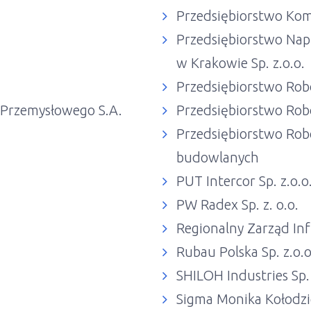
Przedsiębiorstwo Komu
Przedsiębiorstwo Nap
w Krakowie Sp. z.o.o.
Przedsiębiorstwo Rob
 Przemysłowego S.A.
Przedsiębiorstwo Ro
Przedsiębiorstwo Robó
budowlanych
PUT Intercor Sp. z.o.o
PW Radex Sp. z. o.o.
Regionalny Zarząd In
Rubau Polska Sp. z.o.o
SHILOH Industries Sp. 
Sigma Monika Kołodzi