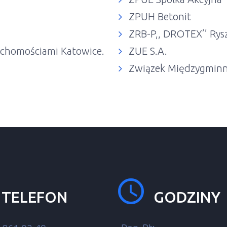
ZPUH Betonit
ZRB-P,, DROTEX’’ Rys
uchomościami Katowice.
ZUE S.A.
Związek Międzygminn
TELEFON
GODZINY