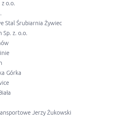
 z o.o.
.
 Stal Śrubiarnia Żywiec
 Sp. z. o.o.
hów
inie
h
ka Górka
wice
Biała
ransportowe Jerzy Żukowski