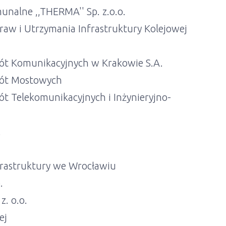
nalne ,,THERMA'' Sp. z.o.o.
raw i Utrzymania Infrastruktury Kolejowej
ót Komunikacyjnych w Krakowie S.A.
bót Mostowych
t Telekomunikacyjnych i Inżynieryjno-
.
frastruktury we Wrocławiu
.
z. o.o.
ej