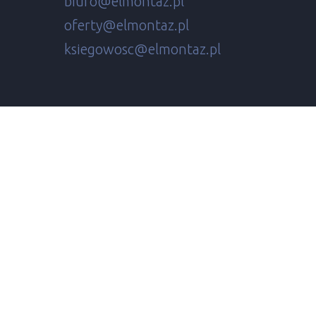
biuro@elmontaz.pl
oferty@elmontaz.pl
ksiegowosc@elmontaz.pl