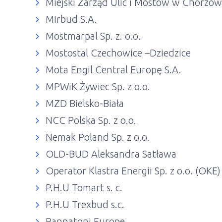
Miejski Zarząd Ulic i Mostów w Chorzow
Mirbud S.A.
Mostmarpal Sp. z. o.o.
Mostostal Czechowice –Dziedzice
Mota Engil Central Europę S.A.
MPWiK Żywiec Sp. z o.o.
MZD Bielsko-Biała
NCC Polska Sp. z o.o.
Nemak Poland Sp. z o.o.
OLD-BUD Aleksandra Satława
Operator Klastra Energii Sp. z o.o. (OKE)
P.H.U Tomart s. c.
P.H.U Trexbud s.c.
Pannatoni Europe