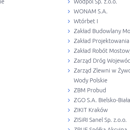
ie
Wodpol Sp. z.o.o.
WONAM S.A.
Wtórbet I
Zakład Budowlany Mo
Zakład Projektowania i
Zakład Robót Mostowy
Zarząd Dróg Wojewód
Zarząd Zlewni w Żyw
Wody Polskie
ZBM Probud
ZGO S.A. Bielsko-Biał
ZIKIT Kraków
ZISiRI Sanel Sp. z.o.o.
ZPUE Spółka Akcyjna