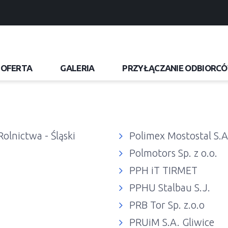
OFERTA
GALERIA
PRZYŁĄCZANIE ODBIORC
Rolnictwa - Śląski
Polimex Mostostal S.A
Polmotors Sp. z o.o.
PPH iT TIRMET
PPHU Stalbau S.J.
PRB Tor Sp. z.o.o
PRUiM S.A. Gliwice