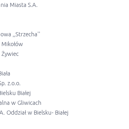
nia Miasta S.A.
owa ,,Strzecha''
 Mikołów
 Żywiec
Biała
p. z.o.o.
ielsku Białej
talna w Gliwicach
. Oddział w Bielsku- Białej