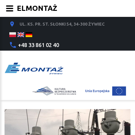
ELMONTAŻ
UL. KS. PR. ST. SŁONKI 54, 34-300 ŻYWIEC
+48 33 861 02 40