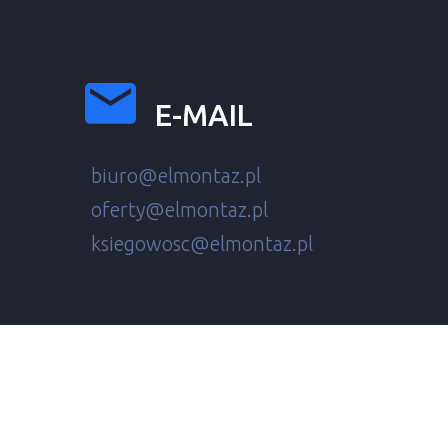
E-MAIL
biuro@elmontaz.pl
oferty@elmontaz.pl
ksiegowosc@elmontaz.pl