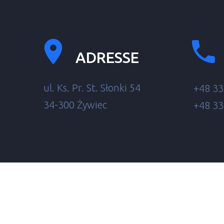
ADRESSE
ul. Ks. Pr. St. Słonki 54
+48 33
34-300 Żywiec
+48 33