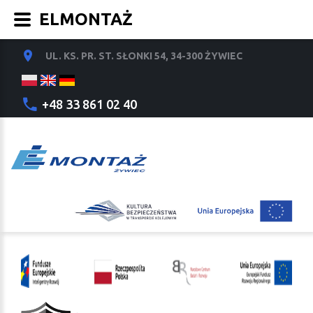
ELMONTAŻ
UL. KS. PR. ST. SŁONKI 54, 34-300 ŻYWIEC
+48 33 861 02 40