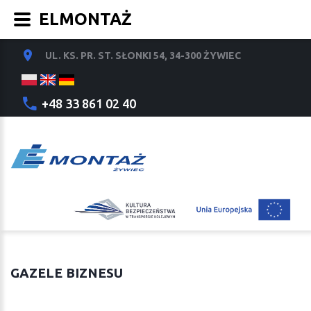
ELMONTAŻ
UL. KS. PR. ST. SŁONKI 54, 34-300 ŻYWIEC
+48 33 861 02 40
GAZELE BIZNESU